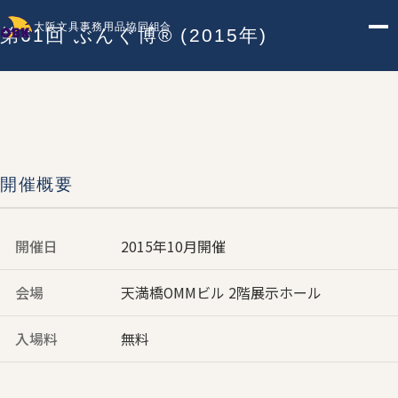
大阪文具事務用品協同組合
第61回 ぶんぐ博® (2015年)
開催概要
開催日
2015年10月開催
会場
天満橋OMMビル 2階展示ホール
入場料
無料